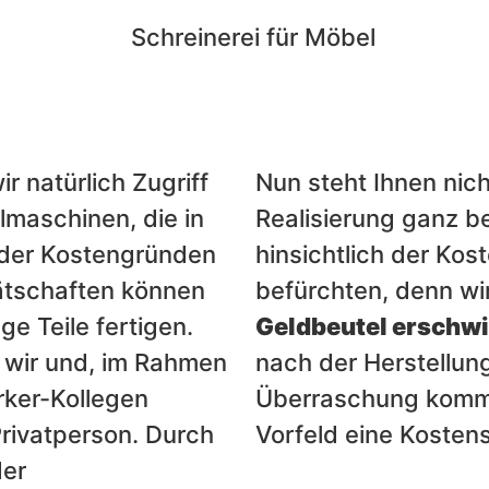
r natürlich Zugriff
Nun steht Ihnen nic
lmaschinen, die in
Realisierung ganz b
oder Kostengründen
hinsichtlich der Kos
ätschaften können
befürchten, denn wi
e Teile fertigen.
Geldbeutel erschwi
ur wir und, im Rahmen
nach der Herstellu
rker-Kollegen
Überraschung kommt,
Privatperson. Durch
Vorfeld eine Kosten
der