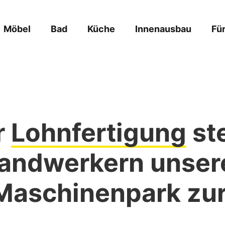
Möbel
Bad
Küche
Innenausbau
Fü
r
Lohnfertigung
ste
andwerkern unser
 Maschinenpark zu